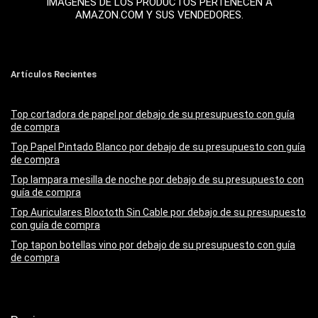
IMÁGENES DE LOS PRODUCTOS PERTENECEN A
AMAZON.COM Y SUS VENDEDORES.
Artículos Recientes
Top cortadora de papel por debajo de su presupuesto con guía
de compra
Top Papel Pintado Blanco por debajo de su presupuesto con guía
de compra
Top lampara mesilla de noche por debajo de su presupuesto con
guía de compra
Top Auriculares Bloototh Sin Cable por debajo de su presupuesto
con guía de compra
Top tapon botellas vino por debajo de su presupuesto con guía
de compra