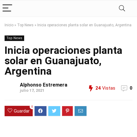
Inicio
»
Top News
»
Inicia operaciones planta solar en Guanajuato, Argentina
Top News
Inicia operaciones planta
solar en Guanajuato,
Argentina
Alphonso Estremera
24
Vistas
0
julio 17, 2021
0
Guardar