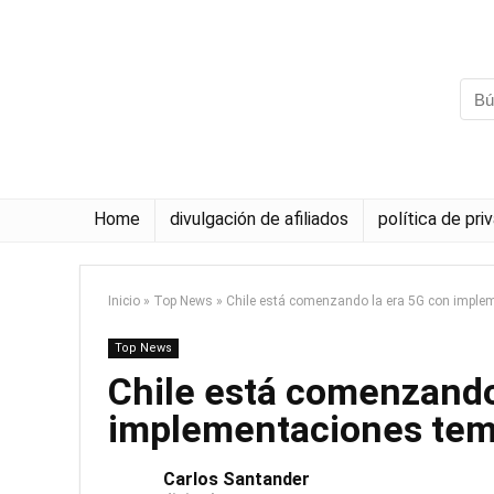
Home
divulgación de afiliados
política de pri
Inicio
»
Top News
»
Chile está comenzando la era 5G con impl
Top News
Chile está comenzando
implementaciones te
Carlos Santander