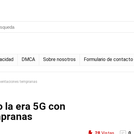
vacidad
DMCA
Sobre nosotros
Formulario de contacto
ementaciones tempranas
 la era 5G con
mpranas
28
Vistas
0