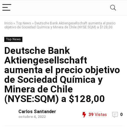
Inicio
»
Top News
»
Deutsche Bank Aktiengesellschaft aumenta el precio
objetivo de Sociedad Química y Minera de Chile (NYSE:SQM) a $128,00
Top News
Deutsche Bank
Aktiengesellschaft
aumenta el precio objetivo
de Sociedad Química y
Minera de Chile
(NYSE:SQM) a $128,00
Carlos Santander
39
Vistas
0
octubre 4, 2022