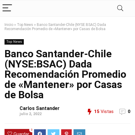
Inicio
»
Top News
»
Banco Santander-Chile (NYSE:BSAC) Dada
Recomendación Promedio de «Mantener» por Casas de Bolsa
Top News
Banco Santander-Chile
(NYSE:BSAC) Dada
Recomendación Promedio
de «Mantener» por Casas
de Bolsa
Carlos Santander
15
Vistas
0
julio 2, 2022
0
Guardar