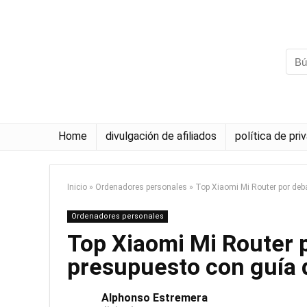
Home
divulgación de afiliados
política de pri
Inicio
»
Ordenadores personales
»
Top Xiaomi Mi Router por deb
Ordenadores personales
Top Xiaomi Mi Router 
presupuesto con guía
Alphonso Estremera