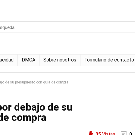
vacidad
DMCA
Sobre nosotros
Formulario de contacto
ajo de su presupuesto con guía de compra
por debajo de su
 de compra
35
Vistas
0