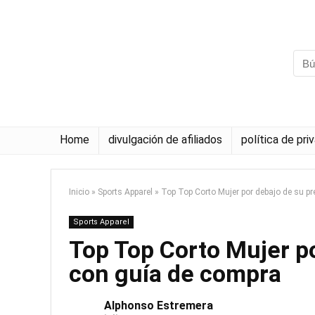
Home
divulgación de afiliados
política de pri
Inicio
»
Sports Apparel
»
Top Top Corto Mujer por debajo de su p
Sports Apparel
Top Top Corto Mujer p
con guía de compra
Alphonso Estremera