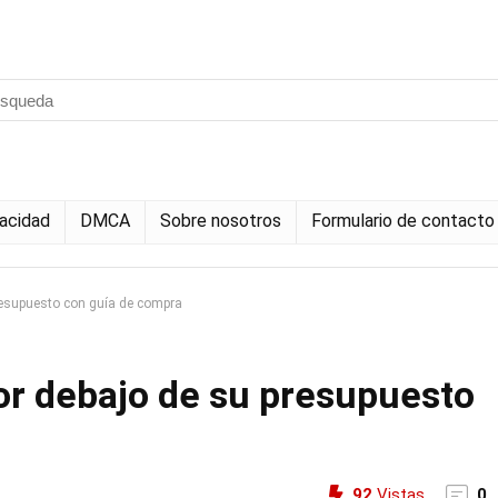
vacidad
DMCA
Sobre nosotros
Formulario de contacto
resupuesto con guía de compra
or debajo de su presupuesto
92
Vistas
0