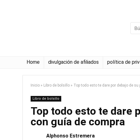
Home
divulgación de afiliados
política de pri
Inicio
»
Libro de bolsillo
»
Top todo esto te dare por debajo de s
Libro de bolsillo
Top todo esto te dare 
con guía de compra
Alphonso Estremera