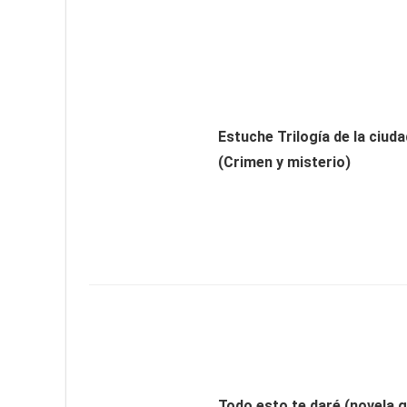
Estuche Trilogía de la ciud
(Crimen y misterio)
Todo esto te daré (novela g