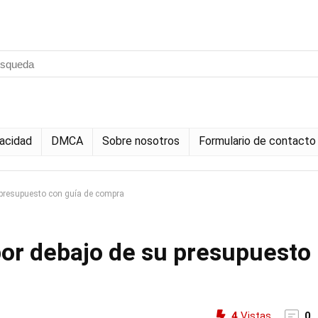
vacidad
DMCA
Sobre nosotros
Formulario de contacto
u presupuesto con guía de compra
por debajo de su presupuesto
4
Vistas
0