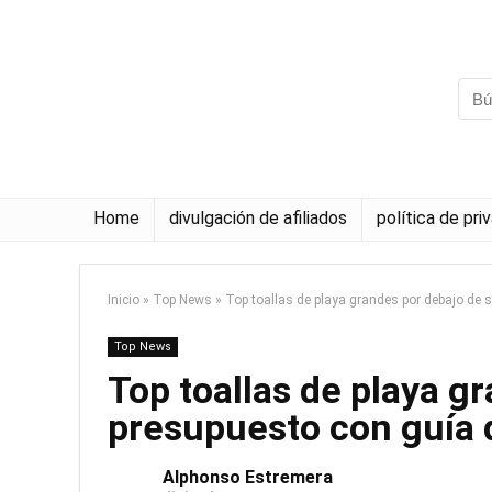
Home
divulgación de afiliados
política de pri
Inicio
»
Top News
»
Top toallas de playa grandes por debajo de
Top News
Top toallas de playa g
presupuesto con guía
Alphonso Estremera