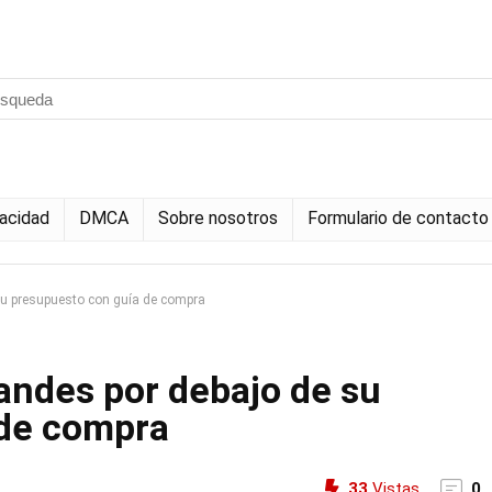
vacidad
DMCA
Sobre nosotros
Formulario de contacto
 su presupuesto con guía de compra
randes por debajo de su
 de compra
33
Vistas
0