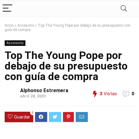
Inicio
»
Accesorio
»
Top The Young Pope por debajo de su presupuesto con
guía de compra
Accesorio
Top The Young Pope por
debajo de su presupuesto
con guía de compra
Alphonso Estremera
3
Vistas
0
abril 28, 2023
0
Guardar