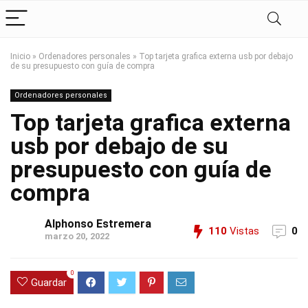
Inicio
»
Ordenadores personales
»
Top tarjeta grafica externa usb por debajo
de su presupuesto con guía de compra
Ordenadores personales
Top tarjeta grafica externa
usb por debajo de su
presupuesto con guía de
compra
Alphonso Estremera
110
Vistas
0
marzo 20, 2022
0
Guardar