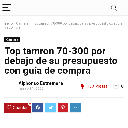
Inicio
»
Cámara
»
Top tamron 70-300 por debajo de su presupuesto con guía
de compra
Cámara
Top tamron 70-300 por
debajo de su presupuesto
con guía de compra
Alphonso Estremera
137
Vistas
0
mayo 14, 2022
0
Guardar