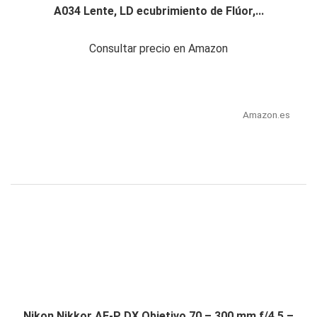
A034 Lente, LD ecubrimiento de Flúor,...
Consultar precio en Amazon
Amazon.es
Nikon Nikkor AF-P DX Objetivo 70 – 300 mm f/4.5 –