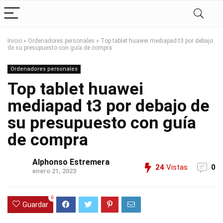
Inicio
»
Ordenadores personales
»
Top tablet huawei mediapad t3 por debajo
de su presupuesto con guía de compra
Ordenadores personales
Top tablet huawei
mediapad t3 por debajo de
su presupuesto con guía
de compra
Alphonso Estremera
24
Vistas
0
enero 21, 2023
0
Guardar