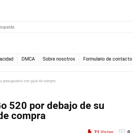
vacidad
DMCA
Sobre nosotros
Formulario de contacto
u presupuesto con guía de compra
o 520 por debajo de su
 de compra
21
Vistas
0