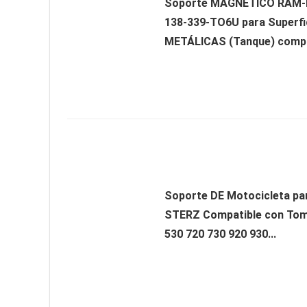
Soporte MAGNETICO RAM
138-339-TO6U para Superfi
METÁLICAS (Tanque) compat
Soporte DE Motocicleta pa
STERZ Compatible con To
530 720 730 920 930...