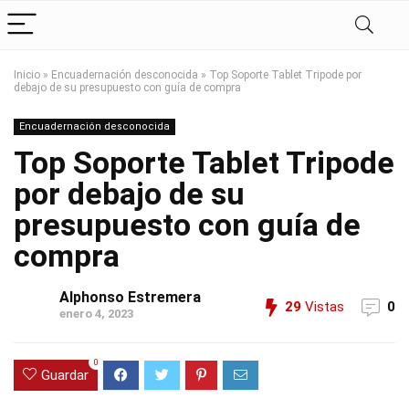
Inicio
»
Encuadernación desconocida
»
Top Soporte Tablet Tripode por
debajo de su presupuesto con guía de compra
Encuadernación desconocida
Top Soporte Tablet Tripode
por debajo de su
presupuesto con guía de
compra
Alphonso Estremera
29
Vistas
0
enero 4, 2023
0
Guardar