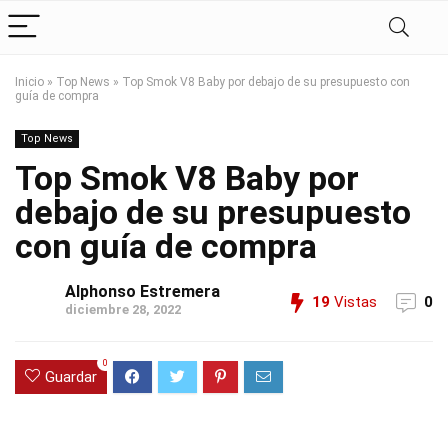
Inicio
»
Top News
»
Top Smok V8 Baby por debajo de su presupuesto con
guía de compra
Top News
Top Smok V8 Baby por
debajo de su presupuesto
con guía de compra
Alphonso Estremera
19
Vistas
0
diciembre 28, 2022
0
Guardar