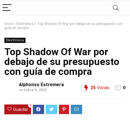
Inicio
»
Electrónica
»
Top Shadow Of War por debajo de su presupuesto con
guía de compra
Electrónica
Top Shadow Of War por
debajo de su presupuesto
con guía de compra
Alphonso Estremera
25
Vistas
0
octubre 9, 2022
0
Guardar