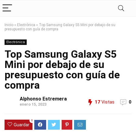
Inicio
»
Electrónica
»
Top Samsung Galaxy S5 Mini por debajo de su
presupuesto con guía de compra
Electrónica
Top Samsung Galaxy S5
Mini por debajo de su
presupuesto con guía de
compra
Alphonso Estremera
17
Vistas
0
enero 15, 2023
0
Guardar