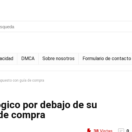
vacidad
DMCA
Sobre nosotros
Formulario de contacto
supuesto con guía de compra
gico por debajo de su
 de compra
38
Vistas
0