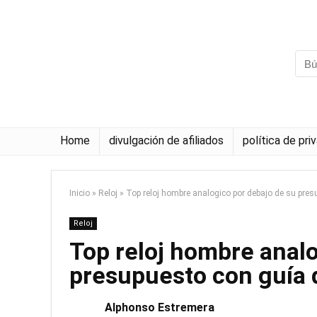
Home
divulgación de afiliados
política de pri
Inicio
»
Reloj
»
Top reloj hombre analogico por debajo de su pre
Reloj
Top reloj hombre analo
presupuesto con guía
Alphonso Estremera