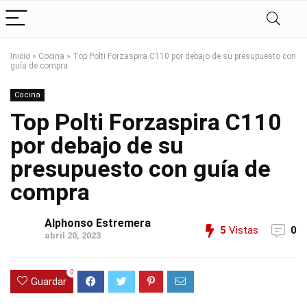
Inicio
»
Cocina
»
Top Polti Forzaspira C110 por debajo de su presupuesto con
guía de compra
Cocina
Top Polti Forzaspira C110
por debajo de su
presupuesto con guía de
compra
Alphonso Estremera
5
Vistas
0
abril 20, 2023
0
Guardar