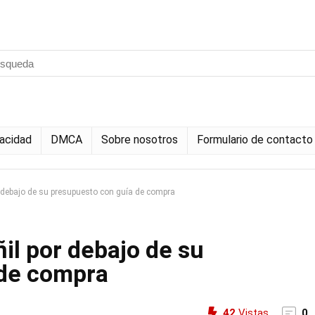
vacidad
DMCA
Sobre nosotros
Formulario de contacto
 debajo de su presupuesto con guía de compra
il por debajo de su
 de compra
42
Vistas
0