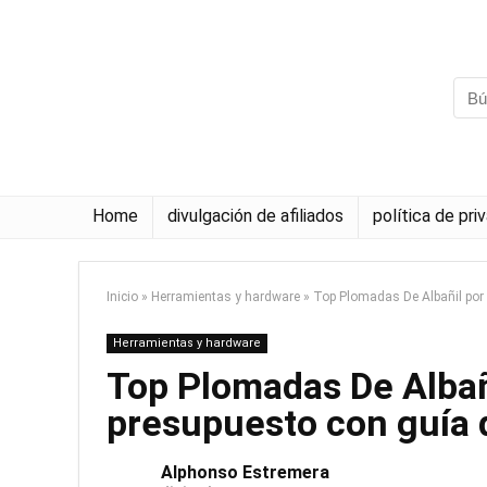
Home
divulgación de afiliados
política de pri
Inicio
»
Herramientas y hardware
»
Top Plomadas De Albañil por
Herramientas y hardware
Top Plomadas De Albañ
presupuesto con guía
Alphonso Estremera