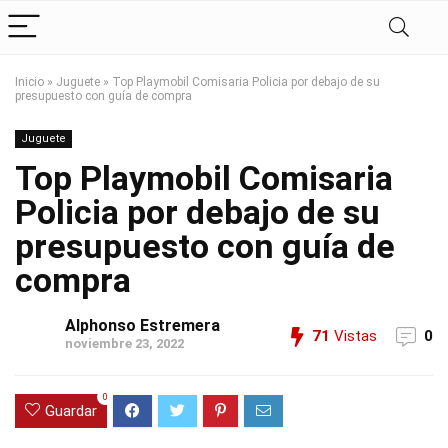
Inicio
»
Juguete
»
Top Playmobil Comisaria Policia por debajo de su
presupuesto con guía de compra
Juguete
Top Playmobil Comisaria
Policia por debajo de su
presupuesto con guía de
compra
Alphonso Estremera
71
Vistas
0
noviembre 23, 2022
0
Guardar