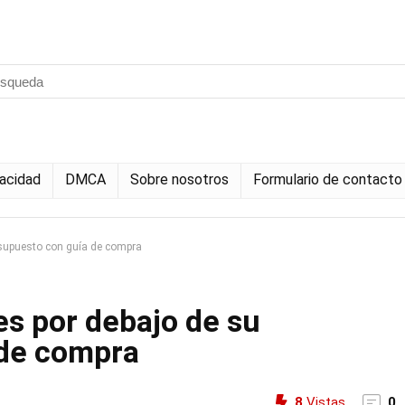
vacidad
DMCA
Sobre nosotros
Formulario de contacto
esupuesto con guía de compra
es por debajo de su
 de compra
8
Vistas
0