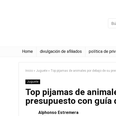
Home
divulgación de afiliados
política de pri
Inicio
»
Juguete
»
Top pijamas de animales por debajo de su pr
Juguete
Top pijamas de animal
presupuesto con guía
Alphonso Estremera