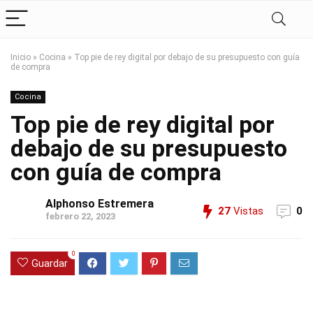
Inicio
»
Cocina
»
Top pie de rey digital por debajo de su presupuesto con guía
de compra
Cocina
Top pie de rey digital por
debajo de su presupuesto
con guía de compra
Alphonso Estremera
27
Vistas
0
febrero 22, 2023
0
Guardar