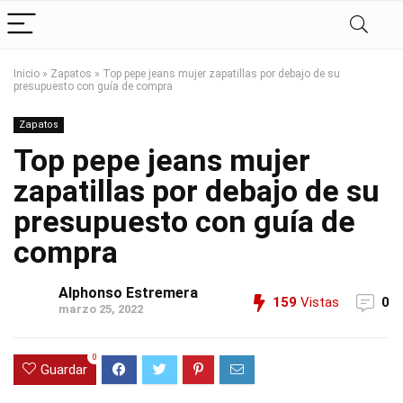
Inicio
»
Zapatos
»
Top pepe jeans mujer zapatillas por debajo de su
presupuesto con guía de compra
Zapatos
Top pepe jeans mujer
zapatillas por debajo de su
presupuesto con guía de
compra
Alphonso Estremera
159
Vistas
0
marzo 25, 2022
0
Guardar