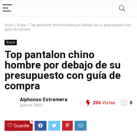
Inicio
»
Ropa
»
Top pantalon chino hombre por debajo de su presupuesto con
guía de compra
Ropa
Top pantalon chino
hombre por debajo de su
presupuesto con guía de
compra
Alphonso Estremera
206
Vistas
0
julio 6, 2022
0
Guardar