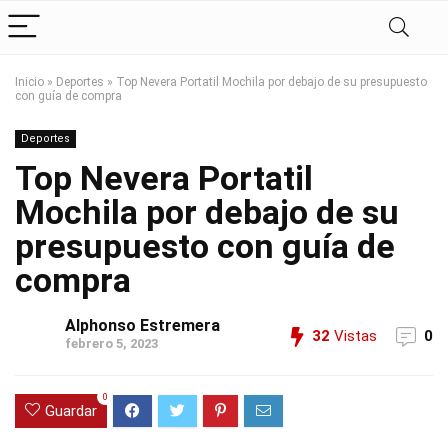
Inicio
»
Deportes
»
Top Nevera Portatil Mochila por debajo de su presupuesto
con guía de compra
Deportes
Top Nevera Portatil
Mochila por debajo de su
presupuesto con guía de
compra
Alphonso Estremera
32
Vistas
0
febrero 5, 2023
0
Guardar