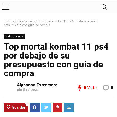
Inicio
»
Videojuegos
»
Top mortal kombat 11 ps4 por debajo de su
presupuesto con guía de compra
Videojuegos
Top mortal kombat 11 ps4
por debajo de su
presupuesto con guía de
compra
Alphonso Estremera
5
Vistas
0
abril 17, 2023
0
Guardar