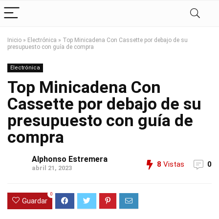
Inicio
»
Electrónica
»
Top Minicadena Con Cassette por debajo de su
presupuesto con guía de compra
Electrónica
Top Minicadena Con
Cassette por debajo de su
presupuesto con guía de
compra
Alphonso Estremera
8
Vistas
0
abril 21, 2023
0
Guardar