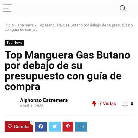
Inicio
»
Top News
»
Top Manguera Gas Butano por debajo de su presupuesto
con guía de compra
Top News
Top Manguera Gas Butano
por debajo de su
presupuesto con guía de
compra
Alphonso Estremera
7
Vistas
0
abril 1, 2023
0
Guardar