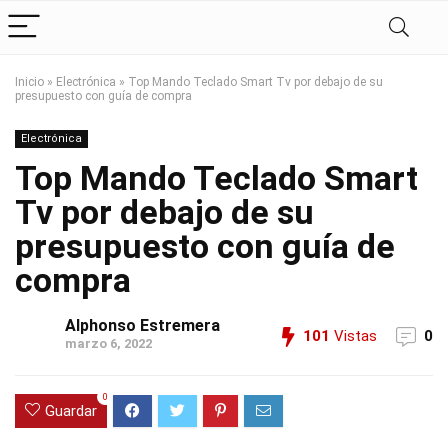
Inicio
»
Electrónica
»
Top Mando Teclado Smart Tv por debajo de su
presupuesto con guía de compra
Electrónica
Top Mando Teclado Smart
Tv por debajo de su
presupuesto con guía de
compra
Alphonso Estremera
101
Vistas
0
marzo 6, 2022
0
Guardar