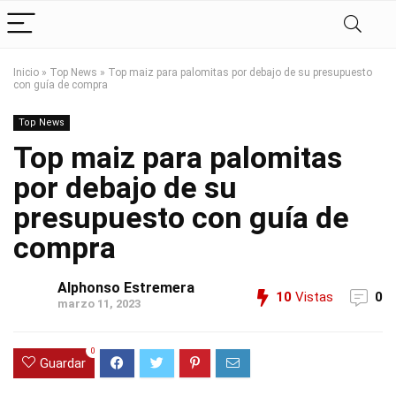
Inicio
»
Top News
»
Top maiz para palomitas por debajo de su presupuesto
con guía de compra
Top News
Top maiz para palomitas
por debajo de su
presupuesto con guía de
compra
Alphonso Estremera
10
Vistas
0
marzo 11, 2023
0
Guardar