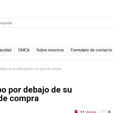
vacidad
DMCA
Sobre nosotros
Formulario de contacto
debajo de su presupuesto con guía de compra
o por debajo de su
 de compra
11
Vistas
0