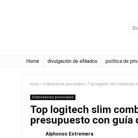
Home
divulgación de afiliados
política de pri
Inicio
»
Ordenadores personales
»
Top logitech slim combo por 
Ordenadores personales
Top logitech slim comb
presupuesto con guía
Alphonso Estremera