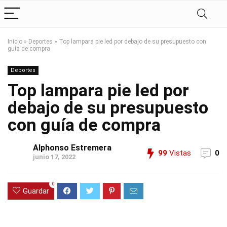
Inicio
»
Deportes
»
Top lampara pie led por debajo de su presupuesto con
guía de compra
Deportes
Top lampara pie led por
debajo de su presupuesto
con guía de compra
Alphonso Estremera
99
Vistas
0
junio 17, 2022
0
Guardar