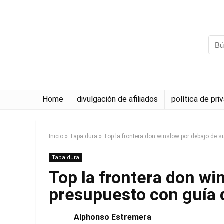
Home
divulgación de afiliados
política de pri
Inicio
»
Tapa dura
»
Top la frontera don winslow por debajo de 
Tapa dura
Top la frontera don wi
presupuesto con guía
Alphonso Estremera