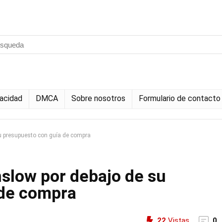
vacidad
DMCA
Sobre nosotros
Formulario de contacto
su presupuesto con guía de compra
nslow por debajo de su
 de compra
22
Vistas
0