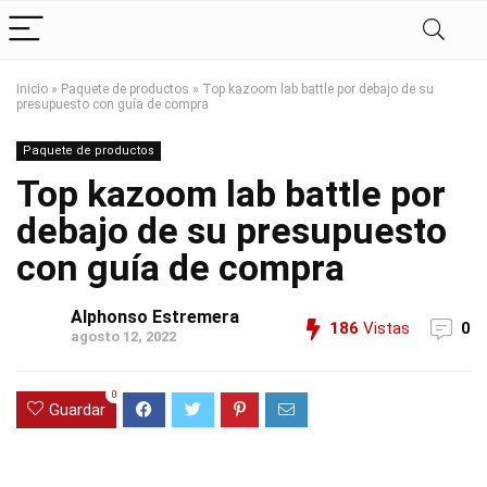
Inicio
»
Paquete de productos
»
Top kazoom lab battle por debajo de su
presupuesto con guía de compra
Paquete de productos
Top kazoom lab battle por
debajo de su presupuesto
con guía de compra
Alphonso Estremera
186
Vistas
0
agosto 12, 2022
0
Guardar