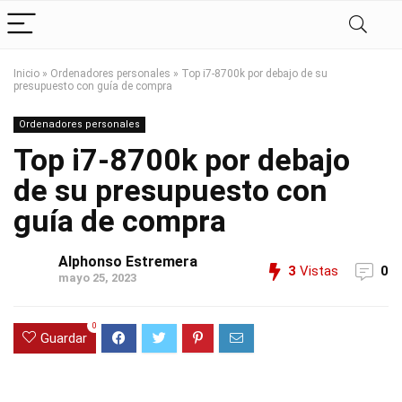
Inicio
»
Ordenadores personales
»
Top i7-8700k por debajo de su
presupuesto con guía de compra
Ordenadores personales
Top i7-8700k por debajo
de su presupuesto con
guía de compra
Alphonso Estremera
3
Vistas
0
mayo 25, 2023
0
Guardar