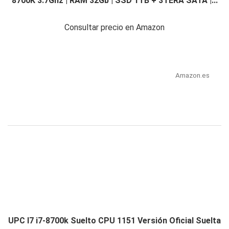
8700K 3.7Ghz | RAM 32Gb | SSD 1TB + 3TERA SATA |...
Consultar precio en Amazon
Amazon.es
UPC I7 i7-8700k Suelto CPU 1151 Versión Oficial Suelta