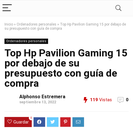
Inicio
»
Ordenadores personales
»
Top Hp Pavilion Gaming 15 por debajo de
su presupuesto con guía de compra
Ordenadores personales
Top Hp Pavilion Gaming 15
por debajo de su
presupuesto con guía de
compra
Alphonso Estremera
119
Vistas
0
septiembre 13, 2022
0
Guardar