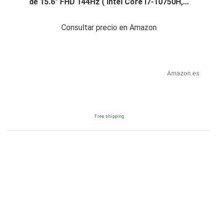
de 15.6" FHD 144Hz ( Intel Core i7-10750H,...
Consultar precio en Amazon
Amazon.es
Free shipping