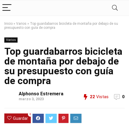
Inicio
»
Varios
»
Top guardabarros bicicleta de montaña por debajo de su
presupuesto con guía de compra
Varios
Top guardabarros bicicleta
de montaña por debajo de
su presupuesto con guía
de compra
Alphonso Estremera
22
Vistas
0
marzo 3, 2023
0
Guardar