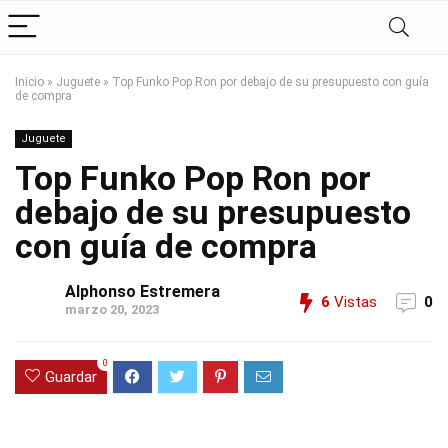
Inicio
»
Juguete
»
Top Funko Pop Ron por debajo de su presupuesto con guía
de compra
Juguete
Top Funko Pop Ron por
debajo de su presupuesto
con guía de compra
Alphonso Estremera
6
Vistas
0
marzo 20, 2023
0
Guardar