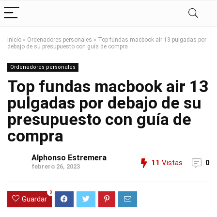
Inicio
»
Ordenadores personales
»
Top fundas macbook air 13 pulgadas por
debajo de su presupuesto con guía de compra
Ordenadores personales
Top fundas macbook air 13
pulgadas por debajo de su
presupuesto con guía de
compra
Alphonso Estremera
11
Vistas
0
febrero 26, 2023
0
Guardar