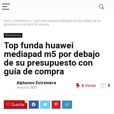
Inicio
»
Electrónica
»
Top funda huawei mediapad m5 por debajo de su
presupuesto con guía de compra
Electrónica
Top funda huawei
mediapad m5 por debajo
de su presupuesto con
guía de compra
Alphonso Estremera
6
Vistas
0
mayo 8, 2023
0
Guardar