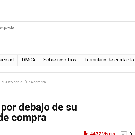
vacidad
DMCA
Sobre nosotros
Formulario de contacto
supuesto con guía de compra
 por debajo de su
 de compra
4477
Vistas
0