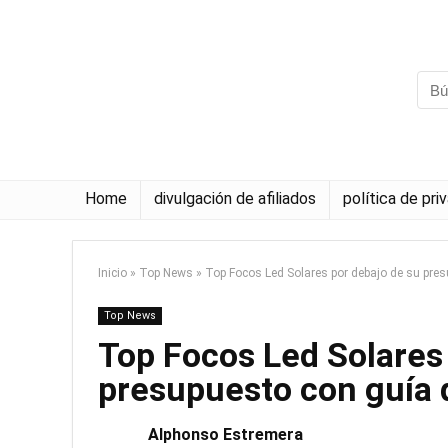
Home
divulgación de afiliados
política de pri
Inicio
»
Top News
»
Top Focos Led Solares por debajo de su pre
Top News
Top Focos Led Solares
presupuesto con guía
Alphonso Estremera