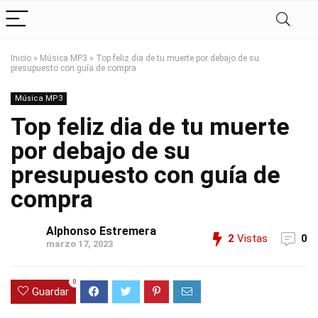
Inicio
»
Música MP3
»
Top feliz dia de tu muerte por debajo de su
presupuesto con guía de compra
Música MP3
Top feliz dia de tu muerte
por debajo de su
presupuesto con guía de
compra
Alphonso Estremera
2
Vistas
0
marzo 17, 2023
0
Guardar