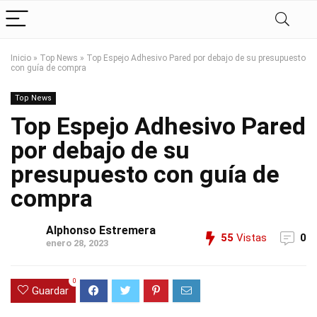
Inicio
»
Top News
»
Top Espejo Adhesivo Pared por debajo de su presupuesto
con guía de compra
Top News
Top Espejo Adhesivo Pared
por debajo de su
presupuesto con guía de
compra
Alphonso Estremera
55
Vistas
0
enero 28, 2023
0
Guardar