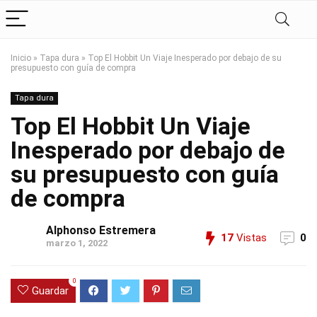
Inicio
»
Tapa dura
»
Top El Hobbit Un Viaje Inesperado por debajo de su
presupuesto con guía de compra
Tapa dura
Top El Hobbit Un Viaje
Inesperado por debajo de
su presupuesto con guía
de compra
Alphonso Estremera
17
Vistas
0
marzo 1, 2022
0
Guardar