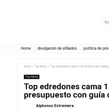
Home
divulgación de afiliados
política de pri
Inicio
»
Top News
»
Top edredones cama 135 invierno por debajo
Top News
Top edredones cama 13
presupuesto con guía
Alphonso Estremera