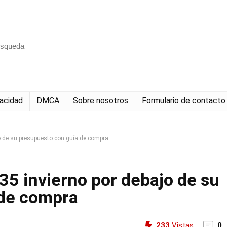
vacidad
DMCA
Sobre nosotros
Formulario de contacto
 de su presupuesto con guía de compra
5 invierno por debajo de su
 de compra
233
Vistas
0