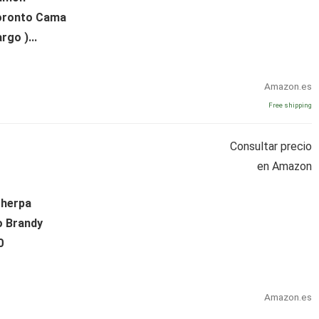
Toronto Cama
go )...
Amazon.es
Free shipping
Consultar precio
en Amazon
Sherpa
o Brandy
0
Amazon.es