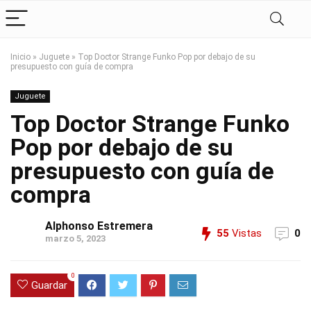
Inicio
»
Juguete
»
Top Doctor Strange Funko Pop por debajo de su
presupuesto con guía de compra
Juguete
Top Doctor Strange Funko
Pop por debajo de su
presupuesto con guía de
compra
Alphonso Estremera
55
Vistas
0
marzo 5, 2023
0
Guardar