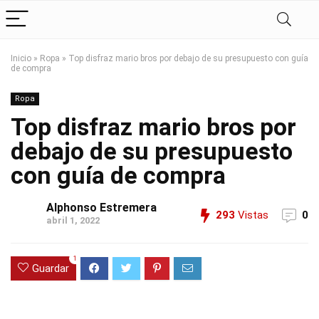
Inicio
»
Ropa
»
Top disfraz mario bros por debajo de su presupuesto con guía
de compra
Ropa
Top disfraz mario bros por
debajo de su presupuesto
con guía de compra
Alphonso Estremera
293
Vistas
0
abril 1, 2022
1
Guardar