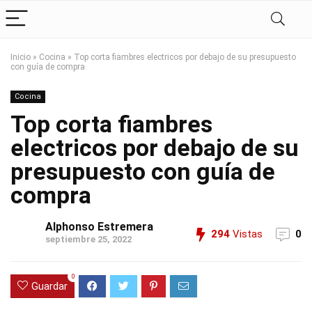
Inicio
»
Cocina
»
Top corta fiambres electricos por debajo de su presupuesto
con guía de compra
Cocina
Top corta fiambres
electricos por debajo de su
presupuesto con guía de
compra
Alphonso Estremera
294
Vistas
0
septiembre 25, 2022
0
Guardar