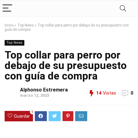
Inicio
»
Top News
»
Top collar para perro por debajo de su presupuesto con
guía de compra
Top News
Top collar para perro por
debajo de su presupuesto
con guía de compra
Alphonso Estremera
14
Vistas
0
marzo 12, 2023
0
Guardar